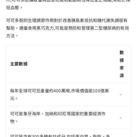
低血壓。
可可多酚的生理調節作用對於改善胰島素抵抗和糖代謝失調很有
幫助。適量食用黑巧克力,可能是預防和管理第二型糖尿病的有效
方法。
數
據
主要數據
來
源
每年全球可可豆產量約400萬噸,市場價值逾100億美
–
元。
可可是象牙海岸、加納和印尼等國家的重要經濟作
–
物。
可可是含有300多種有益成分,包括蛋白質、脂肪、多