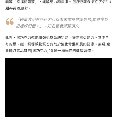
素等「幸福荷爾蒙」，緩解壓力和焦慮。
這種舒緩效果在下午3-4
點時最為顯著
。
「適量食用黑巧克力可以帶來眾多健康優勢,關鍵在於
把握好份量。」 – 知名營養師陳倩文
此外，黑巧克力還能增強免疫系統功能，提高抗炎能力。其中含
有的鎂、鐵、銅等礦物質也有助於強化骨骼和肌肉健康。無疑,適
量攝取高品質的[黑巧克力]10 是一種極佳的健康習慣。