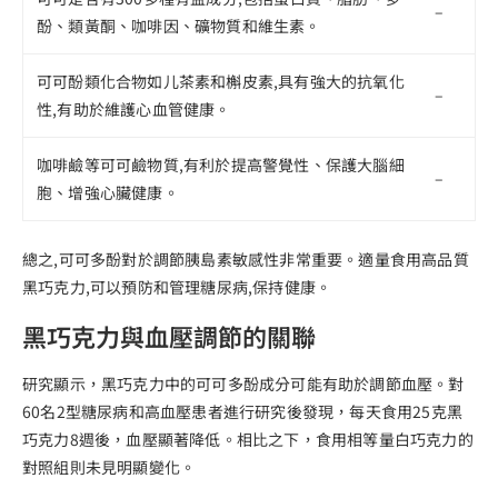
–
酚、類黃酮、咖啡因、礦物質和維生素。
可可酚類化合物如儿茶素和槲皮素,具有強大的抗氧化
–
性,有助於維護心血管健康。
咖啡鹼等可可鹼物質,有利於提高警覺性、保護大腦細
–
胞、增強心臟健康。
總之,可可多酚對於調節胰島素敏感性非常重要。適量食用高品質
黑巧克力,可以預防和管理糖尿病,保持健康。
黑巧克力與血壓調節的關聯
研究顯示，黑巧克力中的可可多酚成分可能有助於調節血壓。對
60名2型糖尿病和高血壓患者進行研究後發現，每天食用25克黑
巧克力8週後，血壓顯著降低。相比之下，食用相等量白巧克力的
對照組則未見明顯變化。