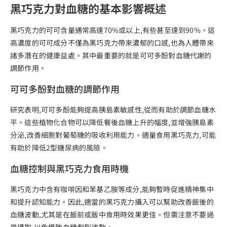
黑巧克力對血糖的基本影響概述
黑巧克力的可可含量通常高達70%或以上,有些甚至達到90%。這
高濃度的可可成分不僅為黑巧克力帶來濃郁的口感,也為人體帶來
諸多潛在的健康益處。其中最重要的就是可可多酚對血糖代謝的
調節作用。
可可多酚對血糖的調節作用
研究表明,可可多酚能夠提高胰島素敏感性,從而有助於調節血糖水
平。這些植物化合物可以降低餐後血糖上升的幅度,並增強胰島素
分泌,改善細胞對葡萄糖的吸收利用能力。適量食用黑巧克力,可能
有助於降低2型糖尿病的風險。
血糖控制與黑巧克力食用時機
黑巧克力中含有咖啡因和苯基乙胺等成分,能夠暫時促進精神集中
和提升認知能力。因此,適當的黑巧克力攝入可以幫助改善飯後的
血糖波動,尤其是在飯前或飯中食用時效果更佳。但需注意不要過
量攝取,以免導致血糖劇烈波動。