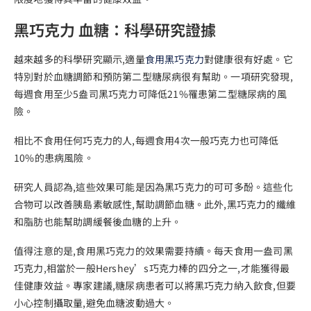
黑巧克力 血糖：科學研究證據
越來越多的科學研究顯示,適量
食用黑巧克力
對健康很有好處。它
特別對於血糖調節和預防第二型糖尿病很有幫助。一項研究發現,
每週食用至少5盎司黑巧克力可降低21%罹患第二型糖尿病的風
險。
相比不食用任何巧克力的人,每週食用4次一般巧克力也可降低
10%的患病風險。
研究人員認為,這些效果可能是因為黑巧克力的可可多酚。這些化
合物可以改善胰島素敏感性,幫助調節血糖。此外,黑巧克力的纖維
和脂肪也能幫助調緩餐後血糖的上升。
值得注意的是,食用黑巧克力的效果需要持續。每天食用一盎司黑
巧克力,相當於一般Hershey’s巧克力棒的四分之一,才能獲得最
佳健康效益。專家建議,糖尿病患者可以將黑巧克力納入飲食,但要
小心控制攝取量,避免血糖波動過大。