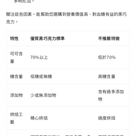
多明尼加。
關注這些因素，能幫助您選購到營養價值高、對血糖有益的黑巧
克力。
特性
優質黑巧克力標準
不推薦特徵
可可含
70%以上
低於70%
量
糖含量
低糖或無糖
高糖含量
含有過多添加
添加物
少或無添加物
物
烘焙工
精心烘焙
過度烘焙
藝