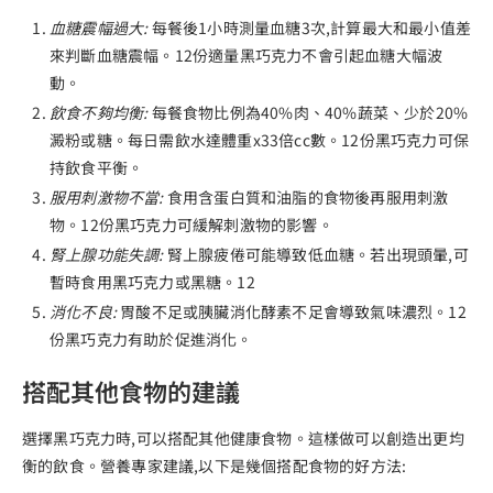
血糖震幅過大:
每餐後1小時測量血糖3次,計算最大和最小值差
來判斷血糖震幅。12份適量黑巧克力不會引起血糖大幅波
動。
飲食不夠均衡:
每餐食物比例為40%肉、40%蔬菜、少於20%
澱粉或糖。每日需飲水達體重x33倍cc數。12份黑巧克力可保
持飲食平衡。
服用刺激物不當:
食用含蛋白質和油脂的食物後再服用刺激
物。12份黑巧克力可緩解刺激物的影響。
腎上腺功能失調:
腎上腺疲倦可能導致低血糖。若出現頭暈,可
暫時食用黑巧克力或黑糖。12
消化不良:
胃酸不足或胰臟消化酵素不足會導致氣味濃烈。12
份黑巧克力有助於促進消化。
搭配其他食物的建議
選擇黑巧克力時,可以搭配其他健康食物。這樣做可以創造出更均
衡的飲食。營養專家建議,以下是幾個搭配食物的好方法: