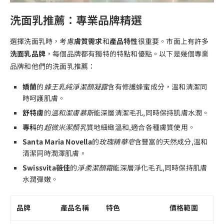
洗面乳推薦：專業品牌精選
選擇洗面乳時，考慮
膚質需求
和
產品特性
很重要。市面上有許多
洗面乳品牌
，每個品牌都有獨特的特點和優點。以下是幾個專業
品牌和他們的洗面乳推薦：
嬌蘭
的
蜂王乳純淨潔顏凝露
含有修護蜂蜜成分，溫和清潔同
時呵護肌膚。
舒特膚
的
溫和潔膚慕斯
能深層清潔毛孔,同時保持肌膚水潤。
專科
的
超微米潔顏乳
質地細緻溫和,適合各種膚質使用。
Santa Maria Novella
的
玫瑰精華皂
含豐富的天然成分,溫和
清潔同時潤澤肌膚。
Swissvita薇佳
的
淨柔潔顏霜
能深層淨化毛孔,同時保持肌膚
水潤彈嫩。
品牌
產品名稱
特色
價格範圍