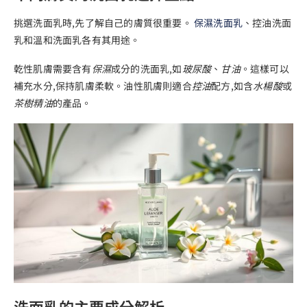
挑選洗面乳時,先了解自己的膚質很重要。
保濕洗面乳
、控油洗面
乳和溫和洗面乳各有其用途。
乾性肌膚需要含有
保濕
成分的洗面乳,如
玻尿酸
、
甘油
。這樣可以
補充水分,保持肌膚柔軟。油性肌膚則適合
控油
配方,如含
水楊酸
或
茶樹精油
的產品。
洗面乳的主要成分解析