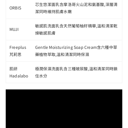
芯生悠潔面乳含摩洛哥火山泥和氨基酸,深層清
ORBIS
潔同時維持肌膚水嫩
敏感肌洗面乳含天然葡萄柚籽精華,溫和清潔乾
MUJI
燥敏感肌膚
Freeplus
Gentle Moisturizing Soap Cream含六種中草
芃莉思
藥植物萃取,溫和清潔同時保濕
肌研
極潤保濕洗面乳含三種玻尿酸,溫和清潔同時鎖
Hadalabo
住水分