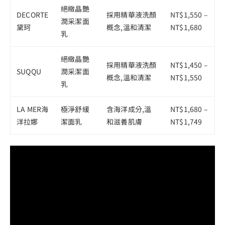
絕緻晶艷
DECORTE
採用精華液洗顏
NT$1,550 –
潤采潔面
黛珂
概念,溫和清潔
NT$1,680
乳
絕緻晶艷
採用精華液洗顏
NT$1,450 –
SUQQU
潤采潔面
概念,溫和清潔
NT$1,550
乳
LA MER海
極淨舒緩
含海洋成分,溫
NT$1,680 –
洋拉娜
潔面乳
和滋養肌膚
NT$1,749