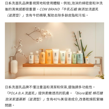
日系洗面乳品牌重視質地和使用體驗。例如,泡沫的綿密度和沖洗
後的清爽感都很重要。
COW BRAND「牛乳石鹼 無添加洗面乳
（滋潤型）」
含有牛奶精華,幫助去除多餘皮脂和污垢。
日系洗面乳品牌不僅注重溫和清潔和保濕,還強調多功能性。
「POLA B.A 洗面乳」
提供柔嫩透亮的肌膚。
「Biore蜜妮 棉花糖
泡沫潔面慕斯（滋潤型）」
含有40％美容液成分,改善乾燥肌緊繃
問題。