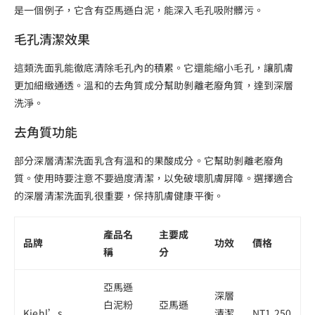
是一個例子，它含有亞馬遜白泥，能深入毛孔吸附髒污。
毛孔清潔效果
這類洗面乳能徹底清除毛孔內的積累。它還能縮小毛孔，讓肌膚
更加細緻通透。溫和的去角質成分幫助剝離老廢角質，達到深層
洗淨。
去角質功能
部分深層清潔洗面乳含有溫和的果酸成分。它幫助剝離老廢角
質。使用時要注意不要過度清潔，以免破壞肌膚屏障。選擇適合
的深層清潔洗面乳很重要，保持肌膚健康平衡。
產品名
主要成
品牌
功效
價格
稱
分
亞馬遜
深層
白泥粉
亞馬遜
Kiehl’s
清潔
NT1,250