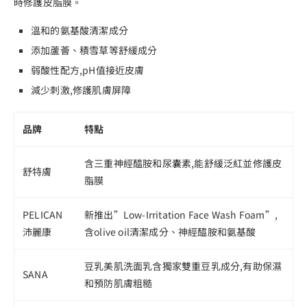
時修護皮脂膜。
溫和的氨基酸清潔成分
添加蘆薈、積雪草等舒緩成分
弱酸性配方,pH值接近皮膚
減少刺激,修護肌膚屏障
品牌
特點
含三重神經醯胺和尿囊素,能舒緩泛紅並修護皮
舒特膚
脂膜
PELICAN
新推出”Low-Irritation Face Wash Foam”,
沛麗康
含olive oil清潔成分、神經醯胺和氨基酸
豆乳美肌洗面乳含獨家雙重豆乳成分,有助保濕
SANA
和預防肌膚粗糙