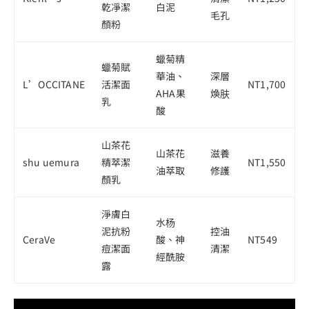
乾凈潔
白泥
毛孔
顏粉
蠟菊精
蠟菊賦
華油、
深層
L’OCCITANE
活潔面
NT1,700
AHA果
煥肤
乳
酸
山茶花
山茶花
滋養
shu uemura
精萃潔
NT1,550
油萃取
修護
顏乳
淨膚白
水杨
泥抗粉
控油
CeraVe
酸、神
NT549
痘潔面
清潔
經酰胺
露